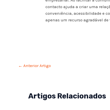
empresarial. Ao facilitar a comun
contacto ajuda a criar uma relaç
conveniência, acessibilidade e c
apenas um recurso agradável de 
Post
←
Anterior Artigo
navigation
Artigos Relacionados