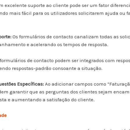
 excelente suporte ao cliente pode ser um fator diferenc
ando mais fácil para os utilizadores solicitarem ajuda ou 
porte:
Os formulários de contacto canalizam todas as soli
panhamento e acelerando os tempos de resposta.
formulários de contacto podem ser integrados com respo
ecendo respostas-padrão consoante a situação.
estões Específicas:
Ao adicionar campos como “Faturação
odem garantir que as perguntas dos clientes sejam enca
osta e aumentando a satisfação do cliente.
dade