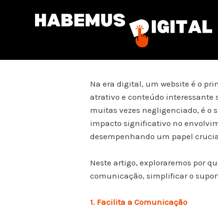
Skip
to
content
Na era digital, um website é o p
atrativo e conteúdo interessant
muitas vezes negligenciado, é o 
impacto significativo no envolvim
desempenhando um papel crucial
Neste artigo, exploraremos por qu
comunicação, simplificar o suport
1. Facilita a Comunicação