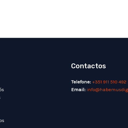
u
Contactos
Telefone:
+351 911 510 492
ós
Email:
info@habemusdigi
s
o
os